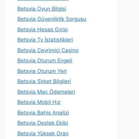
Betsvia Oyun Bilgisi
Betsvia Güvenilirlik Sorgusu
Betsvia Hesap Girişi
Betsvia Tv İstatistikleri
Betsvia Çevrimiçi Casino
Betsvia Oturum Engeli
Betsvia Oturum Yeri
Betsvia Şirket Bilgileri
Betsvia Maç Ödemeleri
Betsvia Mobil Hız
Betsvia Bahis Analizi
Betsvia Destek Ekibi
Betsvia Yüksek Oran