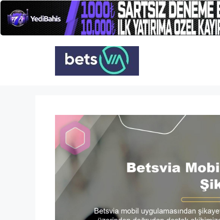
İçeriğe
atla