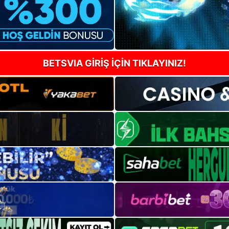
BETSVIA GİRİŞ İÇİN TIKLAYINIZ!