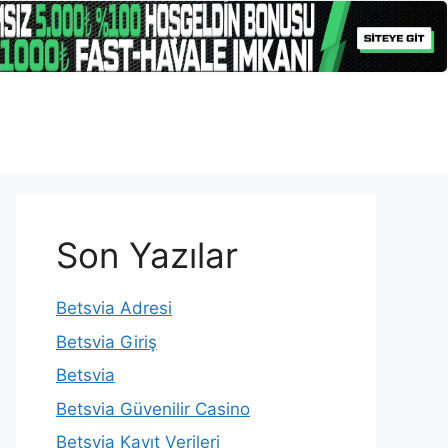
Son Yazılar
Betsvia Adresi
Betsvia Giriş
Betsvia
Betsvia Güvenilir Casino
Betsvia Kayıt Verileri