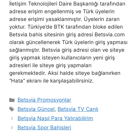
İletişim Teknolojileri Daire Başkanlığı tarafından
adrese erişim engellenmiş ve Türk üyelerin
adrese erişimi yasaklanmıştır. Üyelerin zararı
yoktur. Türkiye’de BTK tarafından bloke edilen
Betsvia bahis sitesinin giriş adresi Betsvia.com
olarak güncellenerek Türk üyelerin giriş yapması
sağlanmıştır. Betsvia giriş adresi olan ve siteye
giriş yapmak isteyen kullanıcıların yeni giriş
adresleri ile siteye giriş yapmaları
gerekmektedir. Aksi halde siteye bağlanırken
“Hata” ekranı ile karşılaşabilirsiniz.
Kategoriler
Betsvia Promosyonlar
Etiketler
Betsvia Güncel
,
Betsvia TV Canlı
Betsvia Nasıl Para Yatırabilirim
Betsvia Spor Bahisleri