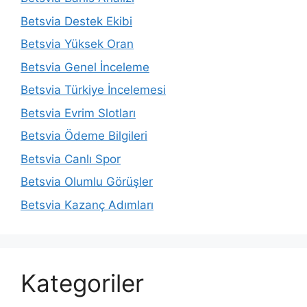
Betsvia Destek Ekibi
Betsvia Yüksek Oran
Betsvia Genel İnceleme
Betsvia Türkiye İncelemesi
Betsvia Evrim Slotları
Betsvia Ödeme Bilgileri
Betsvia Canlı Spor
Betsvia Olumlu Görüşler
Betsvia Kazanç Adımları
Kategoriler