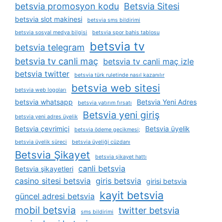
betsvia promosyon kodu
Betsvia Sitesi
betsvia slot makinesi
betsvia sms bildirimi
betsvia sosyal medya bilgisi
betsvia spor bahis tablosu
betsvia tv
betsvia telegram
betsvia tv canli maç
betsvia tv canli maç izle
betsvia twitter
betsvia türk ruletinde nasıl kazanılır
betsvia web sitesi
betsvia web logoları
betsvia whatsapp
Betsvia Yeni Adres
betsvia yatırım fırsatı
Betsvia yeni giriş
betsvia yeni adres üyelik
Betsvia çevrimiçi
Betsvia üyelik
betsvia ödeme gecikmesi;
betsvia üyelik süreci
betsvia üyeliği cüzdanı
Betsvia Şikayet
betsvia şikayet hattı
canli betsvia
Betsvia şikayetleri
casino sitesi betsvia
giris betsvia
girisi betsvia
kayit betsvia
güncel adresi betsvia
mobil betsvia
twitter betsvia
sms bildirimi