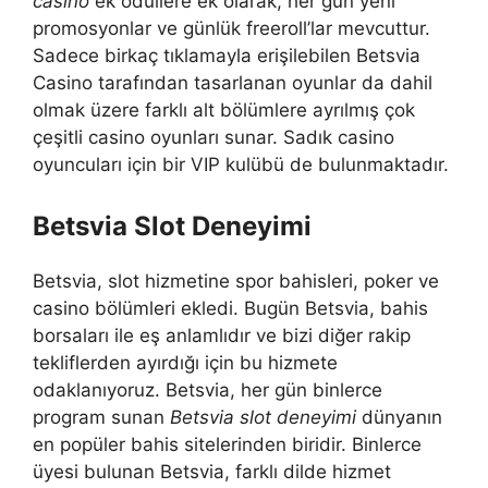
casino
ek ödüllere ek olarak, her gün yeni
promosyonlar ve günlük freeroll’lar mevcuttur.
Sadece birkaç tıklamayla erişilebilen Betsvia
Casino tarafından tasarlanan oyunlar da dahil
olmak üzere farklı alt bölümlere ayrılmış çok
çeşitli casino oyunları sunar. Sadık casino
oyuncuları için bir VIP kulübü de bulunmaktadır.
Betsvia Slot Deneyimi
Betsvia, slot hizmetine spor bahisleri, poker ve
casino bölümleri ekledi. Bugün Betsvia, bahis
borsaları ile eş anlamlıdır ve bizi diğer rakip
tekliflerden ayırdığı için bu hizmete
odaklanıyoruz. Betsvia, her gün binlerce
program sunan
Betsvia slot deneyimi
dünyanın
en popüler bahis sitelerinden biridir. Binlerce
üyesi bulunan Betsvia, farklı dilde hizmet