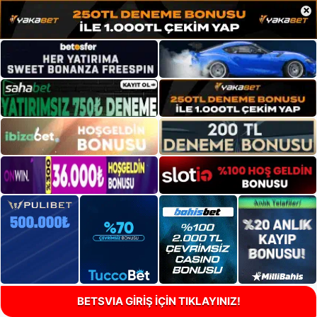
×
BETSVIA GİRİŞ İÇİN TIKLAYINIZ!