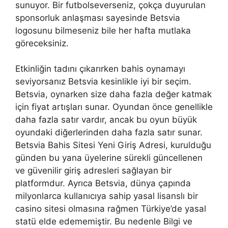
sunuyor. Bir futbolseverseniz, çokça duyurulan
sponsorluk anlaşması sayesinde Betsvia
logosunu bilmeseniz bile her hafta mutlaka
göreceksiniz.
Etkinliğin tadını çıkarırken bahis oynamayı
seviyorsanız Betsvia kesinlikle iyi bir seçim.
Betsvia, oynarken size daha fazla değer katmak
için fiyat artışları sunar. Oyundan önce genellikle
daha fazla satır vardır, ancak bu oyun büyük
oyundaki diğerlerinden daha fazla satır sunar.
Betsvia Bahis Sitesi Yeni Giriş Adresi, kurulduğu
günden bu yana üyelerine sürekli güncellenen
ve güvenilir giriş adresleri sağlayan bir
platformdur. Ayrıca Betsvia, dünya çapında
milyonlarca kullanıcıya sahip yasal lisanslı bir
casino sitesi olmasına rağmen Türkiye’de yasal
statü elde edememiştir. Bu nedenle Bilgi ve