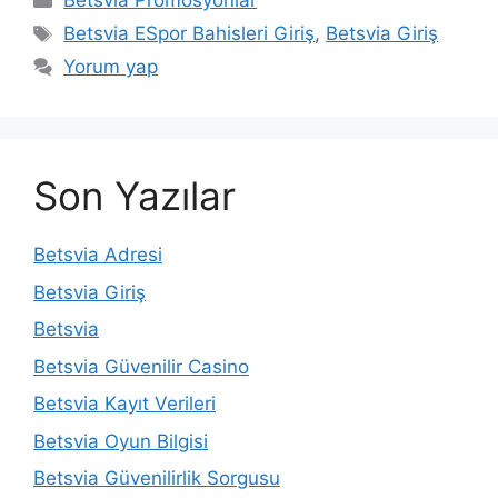
Betsvia Promosyonlar
Etiketler
Betsvia ESpor Bahisleri Giriş
,
Betsvia Giriş
Yorum yap
Son Yazılar
Betsvia Adresi
Betsvia Giriş
Betsvia
Betsvia Güvenilir Casino
Betsvia Kayıt Verileri
Betsvia Oyun Bilgisi
Betsvia Güvenilirlik Sorgusu