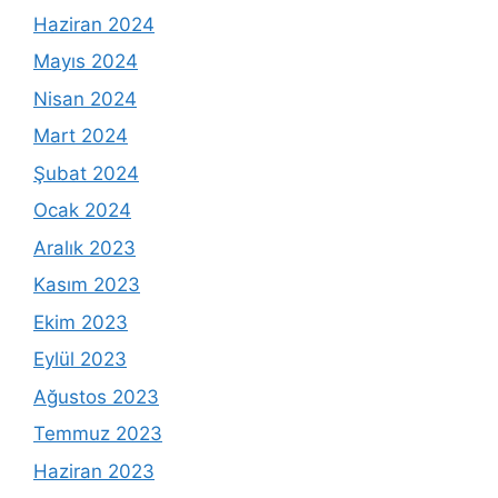
Haziran 2024
Mayıs 2024
Nisan 2024
Mart 2024
Şubat 2024
Ocak 2024
Aralık 2023
Kasım 2023
Ekim 2023
Eylül 2023
Ağustos 2023
Temmuz 2023
Haziran 2023