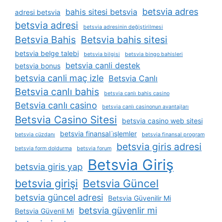
betsvia adres
bahis sitesi betsvia
adresi betsvia
betsvia adresi
betsvia adresinin değiştirilmesi
Betsvia Bahis
Betsvia bahis sitesi
betsvia belge talebi
betsvia bilgisi
betsvia bingo bahisleri
betsvia canli destek
betsvia bonus
betsvia canli maç izle
Betsvia Canlı
Betsvia canlı bahis
betsvia canlı bahis casino
Betsvia canlı casino
betsvia canlı casinonun avantajları
Betsvia Casino Sitesi
betsvia casino web sitesi
betsvia finansal i̇şlemler
betsvia cüzdanı
betsvia finansal program
betsvia giris adresi
betsvia form doldurma
betsvia forum
Betsvia Giriş
betsvia giris yap
betsvia girişi
Betsvia Güncel
betsvia güncel adresi
Betsvia Güvenilir Mi
betsvia güvenlir mi
Betsvia Güvenli Mi