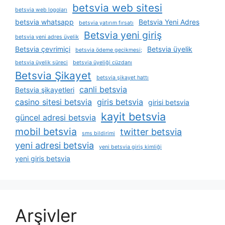
betsvia web sitesi
betsvia web logoları
betsvia whatsapp
Betsvia Yeni Adres
betsvia yatırım fırsatı
Betsvia yeni giriş
betsvia yeni adres üyelik
Betsvia çevrimiçi
Betsvia üyelik
betsvia ödeme gecikmesi;
betsvia üyelik süreci
betsvia üyeliği cüzdanı
Betsvia Şikayet
betsvia şikayet hattı
canli betsvia
Betsvia şikayetleri
casino sitesi betsvia
giris betsvia
girisi betsvia
kayit betsvia
güncel adresi betsvia
mobil betsvia
twitter betsvia
sms bildirimi
yeni adresi betsvia
yeni betsvia giriş kimliği
yeni giris betsvia
Arşivler