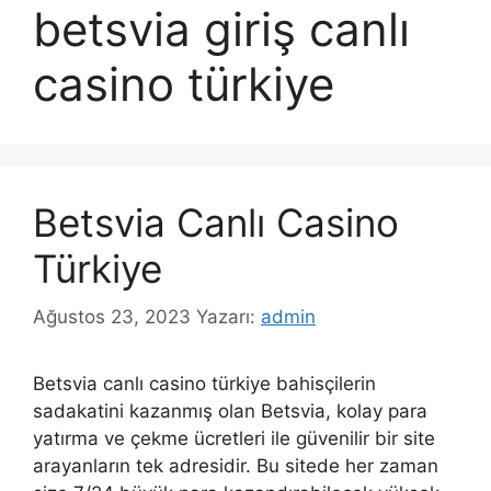
betsvia giriş canlı
casino türkiye
Betsvia Canlı Casino
Türkiye
Ağustos 23, 2023
Yazarı:
admin
Betsvia canlı casino türkiye bahisçilerin
sadakatini kazanmış olan Betsvia, kolay para
yatırma ve çekme ücretleri ile güvenilir bir site
arayanların tek adresidir. Bu sitede her zaman