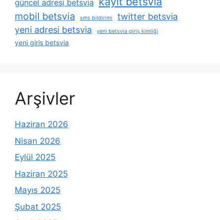
kayit betsvia
güncel adresi betsvia
mobil betsvia
twitter betsvia
sms bildirimi
yeni adresi betsvia
yeni betsvia giriş kimliği
yeni giris betsvia
Arşivler
Haziran 2026
Nisan 2026
Eylül 2025
Haziran 2025
Mayıs 2025
Şubat 2025