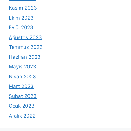
Kasım 2023
Ekim 2023
Eylül 2023
Ağustos 2023
Temmuz 2023
Haziran 2023
Mayıs 2023
Nisan 2023
Mart 2023
Şubat 2023
Ocak 2023
Aralık 2022