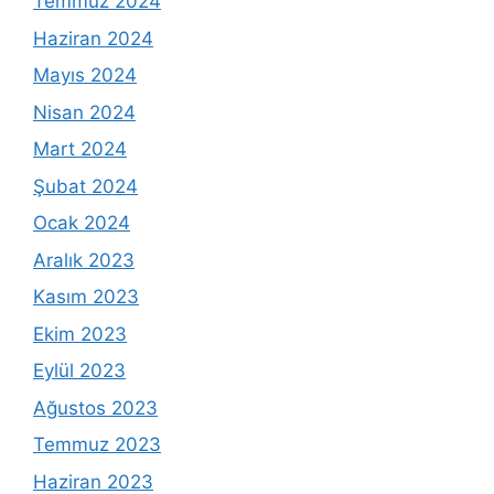
Temmuz 2024
Haziran 2024
Mayıs 2024
Nisan 2024
Mart 2024
Şubat 2024
Ocak 2024
Aralık 2023
Kasım 2023
Ekim 2023
Eylül 2023
Ağustos 2023
Temmuz 2023
Haziran 2023