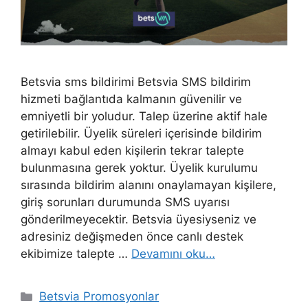
Betsvia sms bildirimi Betsvia SMS bildirim
hizmeti bağlantıda kalmanın güvenilir ve
emniyetli bir yoludur. Talep üzerine aktif hale
getirilebilir. Üyelik süreleri içerisinde bildirim
almayı kabul eden kişilerin tekrar talepte
bulunmasına gerek yoktur. Üyelik kurulumu
sırasında bildirim alanını onaylamayan kişilere,
giriş sorunları durumunda SMS uyarısı
gönderilmeyecektir. Betsvia üyesiyseniz ve
adresiniz değişmeden önce canlı destek
ekibimize talepte …
Devamını oku…
Kategoriler
Betsvia Promosyonlar