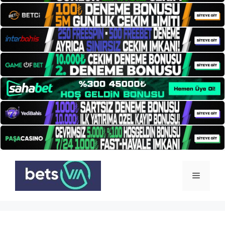
İçeriğe
atla
Menü