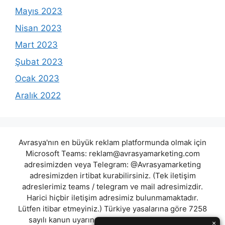
Mayıs 2023
Nisan 2023
Mart 2023
Şubat 2023
Ocak 2023
Aralık 2022
Avrasya'nın en büyük reklam platformunda olmak için
Microsoft Teams:
reklam@avrasyamarketing.com
adresimizden veya Telegram: @Avrasyamarketing
adresimizden irtibat kurabilirsiniz. (Tek iletişim
adreslerimiz teams / telegram ve mail adresimizdir.
Harici hiçbir iletişim adresimiz bulunmamaktadır.
Lütfen itibar etmeyiniz.) Türkiye yasalarına göre 7258
sayılı kanun uyarınca yasa dışı bahis oynamanın