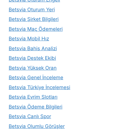
Betsvia Oturum Yeri
Betsvia Şirket Bilgileri
Betsvia Maç Ödemeleri
Betsvia Mobil Hız
Betsvia Bahis Analizi
Betsvia Destek Ekibi
Betsvia Yüksek Oran
Betsvia Genel İnceleme
Betsvia Türkiye İncelemesi
Betsvia Evrim Slotları
Betsvia Ödeme Bilgileri
Betsvia Canlı Spor
Betsvia Olumlu Görüşler