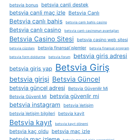
betsvia canli destek
betsvia bonus
betsvia canli maç izle
Betsvia Canlı
Betsvia canlı bahis
betsvia canlı bahis casino
Betsvia canlı casino
betsvia canlı casinonun avantajları
Betsvia Casino Sitesi
betsvia casino web sitesi
betsvia finansal i̇şlemler
betsvia cüzdanı
betsvia finansal program
betsvia giris adresi
betsvia form doldurma
betsvia forum
Betsvia Giriş
betsvia giris yap
betsvia girişi
Betsvia Güncel
betsvia güncel adresi
Betsvia Güvenilir Mi
betsvia güvenlir mi
Betsvia Güvenli Mi
betsvia instagram
betsvia i̇letişim
betsvia i̇letişim bilgileri
betsvia kayit
Betsvia kayıt
betsvia kayıt dönemi
betsvia kaç oldu
betsvia maç izle
betsvia maç izleme