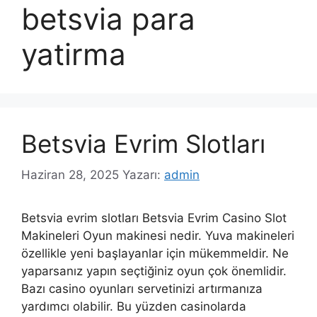
betsvia para
yatirma
Betsvia Evrim Slotları
Haziran 28, 2025
Yazarı:
admin
Betsvia evrim slotları Betsvia Evrim Casino Slot
Makineleri Oyun makinesi nedir. Yuva makineleri
özellikle yeni başlayanlar için mükemmeldir. Ne
yaparsanız yapın seçtiğiniz oyun çok önemlidir.
Bazı casino oyunları servetinizi artırmanıza
yardımcı olabilir. Bu yüzden casinolarda