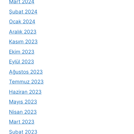
Mart 2024
Şubat 2024
Ocak 2024
Aralık 2023
Kasım 2023
Ekim 2023
Eylül 2023
Ağustos 2023
Temmuz 2023
Haziran 2023
Mayıs 2023
Nisan 2023
Mart 2023
Şubat 2023