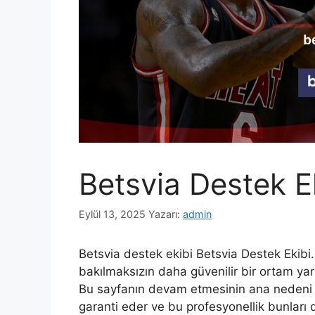
Betsvia Destek E
Eylül 13, 2025
Yazarı:
admin
Betsvia destek ekibi Betsvia Destek Ekib
bakılmaksızın daha güvenilir bir ortam yarat
Bu sayfanın devam etmesinin ana nedeni b
garanti eder ve bu profesyonellik bunları d