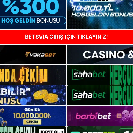
BETSVIA GİRİŞ İÇİN TIKLAYINIZ!