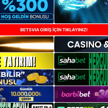
BETSVIA GİRİŞ İÇİN TIKLAYINIZ!