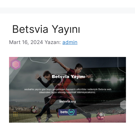
Betsvia Yayını
Mart 16, 2024
Yazarı:
admin