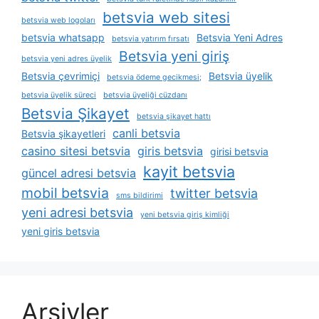
betsvia web sitesi
betsvia web logoları
betsvia whatsapp
Betsvia Yeni Adres
betsvia yatırım fırsatı
Betsvia yeni giriş
betsvia yeni adres üyelik
Betsvia çevrimiçi
Betsvia üyelik
betsvia ödeme gecikmesi;
betsvia üyelik süreci
betsvia üyeliği cüzdanı
Betsvia Şikayet
betsvia şikayet hattı
canli betsvia
Betsvia şikayetleri
casino sitesi betsvia
giris betsvia
girisi betsvia
kayit betsvia
güncel adresi betsvia
mobil betsvia
twitter betsvia
sms bildirimi
yeni adresi betsvia
yeni betsvia giriş kimliği
yeni giris betsvia
Arşivler