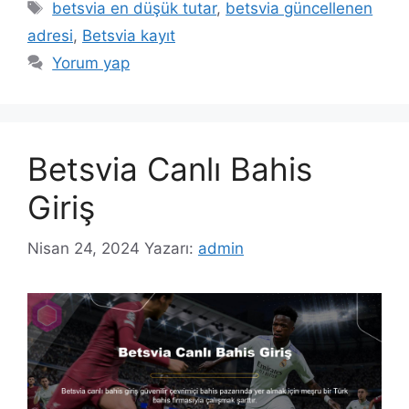
Etiketler
betsvia en düşük tutar
,
betsvia güncellenen
adresi
,
Betsvia kayıt
Yorum yap
Betsvia Canlı Bahis
Giriş
Nisan 24, 2024
Yazarı:
admin