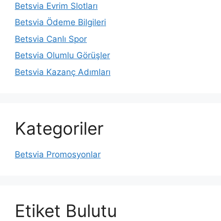
Betsvia Evrim Slotları
Betsvia Ödeme Bilgileri
Betsvia Canlı Spor
Betsvia Olumlu Görüşler
Betsvia Kazanç Adımları
Kategoriler
Betsvia Promosyonlar
Etiket Bulutu