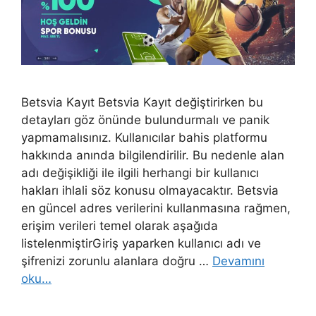
Betsvia Kayıt Betsvia Kayıt değiştirirken bu
detayları göz önünde bulundurmalı ve panik
yapmamalısınız. Kullanıcılar bahis platformu
hakkında anında bilgilendirilir. Bu nedenle alan
adı değişikliği ile ilgili herhangi bir kullanıcı
hakları ihlali söz konusu olmayacaktır. Betsvia
en güncel adres verilerini kullanmasına rağmen,
erişim verileri temel olarak aşağıda
listelenmiştirGiriş yaparken kullanıcı adı ve
şifrenizi zorunlu alanlara doğru …
Devamını
oku…