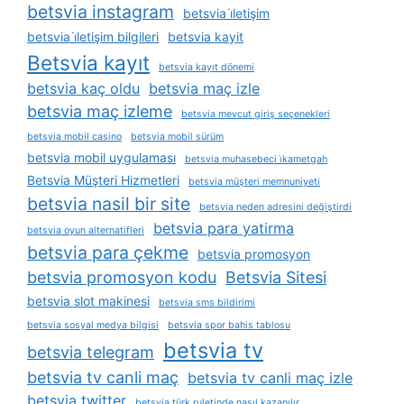
betsvia instagram
betsvia i̇letişim
betsvia i̇letişim bilgileri
betsvia kayit
Betsvia kayıt
betsvia kayıt dönemi
betsvia kaç oldu
betsvia maç izle
betsvia maç izleme
betsvia mevcut giriş seçenekleri
betsvia mobil casino
betsvia mobil sürüm
betsvia mobil uygulaması
betsvia muhasebeci i̇kametgah
Betsvia Müşteri Hizmetleri
betsvia müşteri memnuniyeti
betsvia nasil bir site
betsvia neden adresini değiştirdi
betsvia para yatirma
betsvia oyun alternatifleri
betsvia para çekme
betsvia promosyon
betsvia promosyon kodu
Betsvia Sitesi
betsvia slot makinesi
betsvia sms bildirimi
betsvia sosyal medya bilgisi
betsvia spor bahis tablosu
betsvia tv
betsvia telegram
betsvia tv canli maç
betsvia tv canli maç izle
betsvia twitter
betsvia türk ruletinde nasıl kazanılır