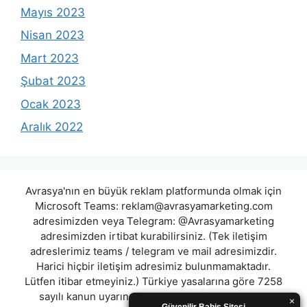
Mayıs 2023
Nisan 2023
Mart 2023
Şubat 2023
Ocak 2023
Aralık 2022
Avrasya'nın en büyük reklam platformunda olmak için
Microsoft Teams:
reklam@avrasyamarketing.com
adresimizden veya Telegram: @Avrasyamarketing
adresimizden irtibat kurabilirsiniz. (Tek iletişim
adreslerimiz teams / telegram ve mail adresimizdir.
Harici hiçbir iletişim adresimiz bulunmamaktadır.
Lütfen itibar etmeyiniz.) Türkiye yasalarına göre 7258
sayılı kanun uyarınca yasa dışı bahis oynamanın