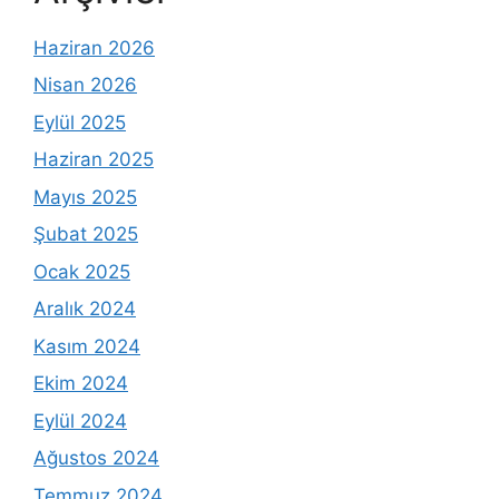
Haziran 2026
Nisan 2026
Eylül 2025
Haziran 2025
Mayıs 2025
Şubat 2025
Ocak 2025
Aralık 2024
Kasım 2024
Ekim 2024
Eylül 2024
Ağustos 2024
Temmuz 2024