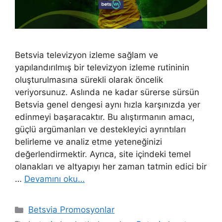
Betsvia televizyon izleme sağlam ve
yapılandırılmış bir televizyon izleme rutininin
oluşturulmasına sürekli olarak öncelik
veriyorsunuz. Aslında ne kadar sürerse sürsün
Betsvia genel dengesi aynı hızla karşınızda yer
edinmeyi başaracaktır. Bu alıştırmanın amacı,
güçlü argümanları ve destekleyici ayrıntıları
belirleme ve analiz etme yeteneğinizi
değerlendirmektir. Ayrıca, site içindeki temel
olanakları ve altyapıyı her zaman tatmin edici bir
…
Devamını oku…
Kategoriler
Betsvia Promosyonlar