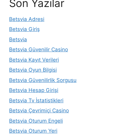
Son Yazılar
Betsvia Adresi
Betsvia Giriş
Betsvia
Betsvia Güvenilir Casino
Betsvia Kayıt Verileri
Betsvia Oyun Bilgisi
Betsvia Güvenilirlik Sorgusu
Betsvia Hesap Girişi
Betsvia Tv İstatistikleri
Betsvia Çevrimiçi Casino
Betsvia Oturum Engeli
Betsvia Oturum Yeri