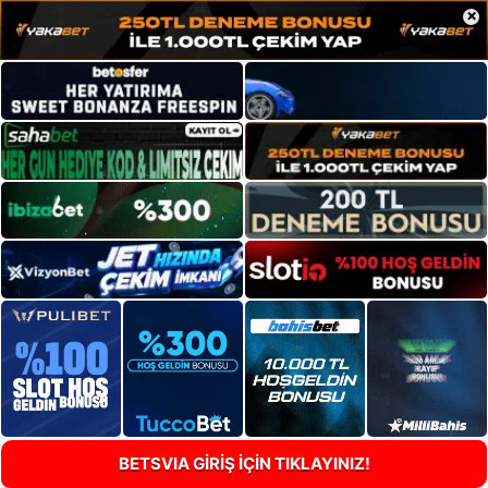
×
BETSVIA GİRİŞ İÇİN TIKLAYINIZ!