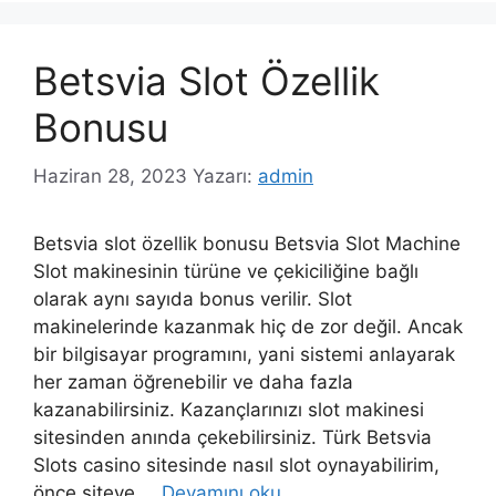
Betsvia Slot Özellik
Bonusu
Haziran 28, 2023
Yazarı:
admin
Betsvia slot özellik bonusu Betsvia Slot Machine
Slot makinesinin türüne ve çekiciliğine bağlı
olarak aynı sayıda bonus verilir. Slot
makinelerinde kazanmak hiç de zor değil. Ancak
bir bilgisayar programını, yani sistemi anlayarak
her zaman öğrenebilir ve daha fazla
kazanabilirsiniz. Kazançlarınızı slot makinesi
sitesinden anında çekebilirsiniz. Türk Betsvia
Slots casino sitesinde nasıl slot oynayabilirim,
önce siteye …
Devamını oku…