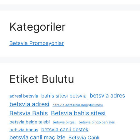
Kategoriler
Betsvia Promosyonlar
Etiket Bulutu
betsvia adres
bahis sitesi betsvia
adresi betsvia
betsvia adresi
betsvia adresinin değiştirilmesi
Betsvia Bahis
Betsvia bahis sitesi
betsvia belge talebi
betsvia bilgisi
betsvia bingo bahisleri
betsvia canli destek
betsvia bonus
betsvia canli maç izle
Betsvia Canlı