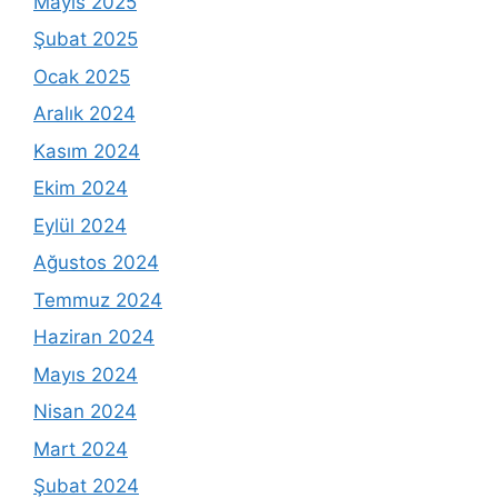
Mayıs 2025
Şubat 2025
Ocak 2025
Aralık 2024
Kasım 2024
Ekim 2024
Eylül 2024
Ağustos 2024
Temmuz 2024
Haziran 2024
Mayıs 2024
Nisan 2024
Mart 2024
Şubat 2024