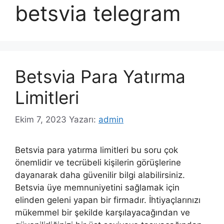
betsvia telegram
Betsvia Para Yatırma
Limitleri
Ekim 7, 2023
Yazarı:
admin
Betsvia para yatırma limitleri bu soru çok
önemlidir ve tecrübeli kişilerin görüşlerine
dayanarak daha güvenilir bilgi alabilirsiniz.
Betsvia üye memnuniyetini sağlamak için
elinden geleni yapan bir firmadır. İhtiyaçlarınızı
mükemmel bir şekilde karşılayacağından ve