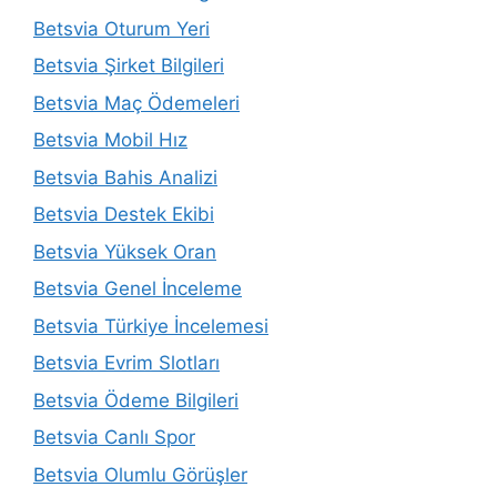
Betsvia Oturum Yeri
Betsvia Şirket Bilgileri
Betsvia Maç Ödemeleri
Betsvia Mobil Hız
Betsvia Bahis Analizi
Betsvia Destek Ekibi
Betsvia Yüksek Oran
Betsvia Genel İnceleme
Betsvia Türkiye İncelemesi
Betsvia Evrim Slotları
Betsvia Ödeme Bilgileri
Betsvia Canlı Spor
Betsvia Olumlu Görüşler