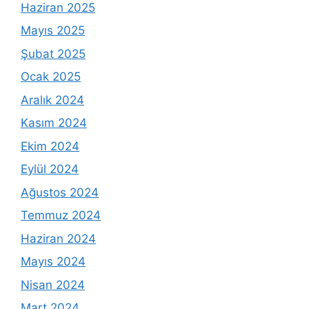
Haziran 2025
Mayıs 2025
Şubat 2025
Ocak 2025
Aralık 2024
Kasım 2024
Ekim 2024
Eylül 2024
Ağustos 2024
Temmuz 2024
Haziran 2024
Mayıs 2024
Nisan 2024
Mart 2024