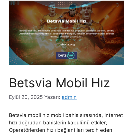
Betsvia Mobil Hız
Eylül 20, 2025
Yazarı:
admin
Betsvia mobil hız mobil bahis sırasında, internet
hızı doğrudan bahislerin kabulünü etkiler;
Operatörlerden hızlı bağlantıları tercih eden