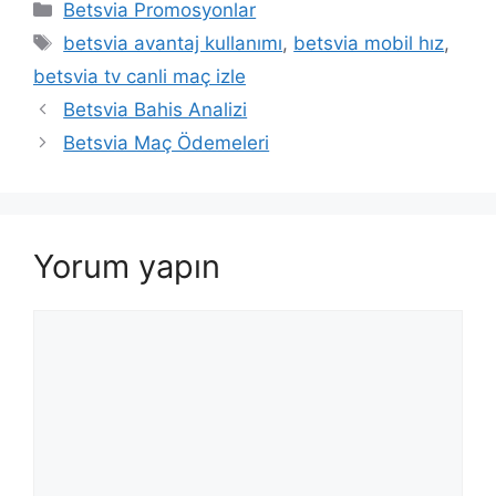
Kategoriler
Betsvia Promosyonlar
Etiketler
betsvia avantaj kullanımı
,
betsvia mobil hız
,
betsvia tv canli maç izle
Betsvia Bahis Analizi
Betsvia Maç Ödemeleri
Yorum yapın
Yorum