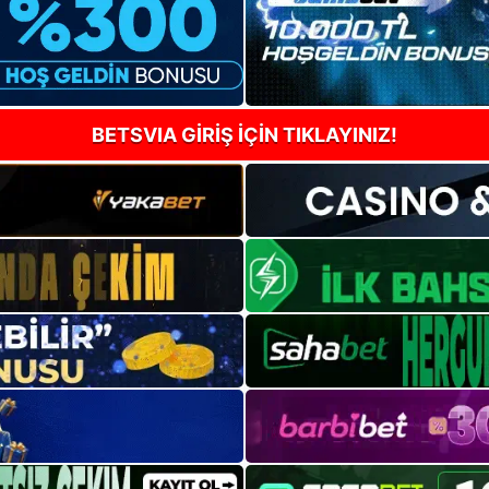
BETSVIA GİRİŞ İÇİN TIKLAYINIZ!