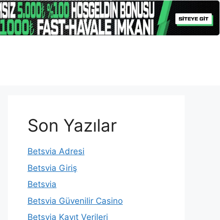
Son Yazılar
Betsvia Adresi
Betsvia Giriş
Betsvia
Betsvia Güvenilir Casino
Betsvia Kayıt Verileri