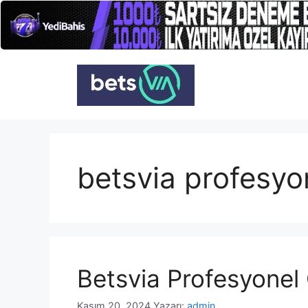
İçeriğe
atla
betsvia profesyo
Betsvia Profesyonel
Kasım 20, 2024
Yazarı:
admin