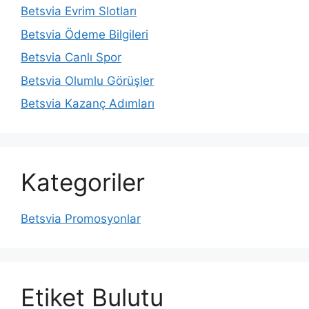
Betsvia Evrim Slotları
Betsvia Ödeme Bilgileri
Betsvia Canlı Spor
Betsvia Olumlu Görüşler
Betsvia Kazanç Adımları
Kategoriler
Betsvia Promosyonlar
Etiket Bulutu