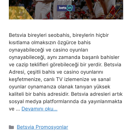
Betsvia bireyleri seobahis, bireylerin hiçbir
kısıtlama olmaksızın özgürce bahis
oynayabileceği ve casino oyunları
oynayabileceği, aynı zamanda başarılı bahisler
ve cazip teklifleri görebileceği bir yerdir. Betsvia
Adresi, çeşitli bahis ve casino oyunlarını
keşfetmenize, canlı TV izlemenize ve sanal
oyunlar oynamanıza olanak tanıyan yüksek
kaliteli bir bahis adresidir. Betsvia adresleri artık
sosyal medya platformlarında da yayınlanmakta
ve …
Devamını oku…
Kategoriler
Betsvia Promosyonlar