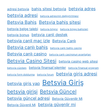
betsvia adres
bahis sitesi betsvia
adresi betsvia
betsvia adresi
betsvia adresinin değiştirilmesi
Betsvia Bahis
Betsvia bahis sitesi
betsvia belge talebi
betsvia bilgisi
betsvia bingo bahisleri
betsvia canli destek
betsvia bonus
betsvia canli maç izle
Betsvia Canlı
Betsvia canlı bahis
betsvia canlı bahis casino
Betsvia canlı casino
betsvia canlı casinonun avantajları
Betsvia Casino Sitesi
betsvia casino web sitesi
betsvia finansal i̇şlemler
betsvia cüzdanı
betsvia finansal program
betsvia giris adresi
betsvia form doldurma
betsvia forum
Betsvia Giriş
betsvia giris yap
betsvia girişi
Betsvia Güncel
betsvia güncel adresi
Betsvia Güvenilir Mi
betsvia güvenlir mi
Betsvia Güvenli Mi