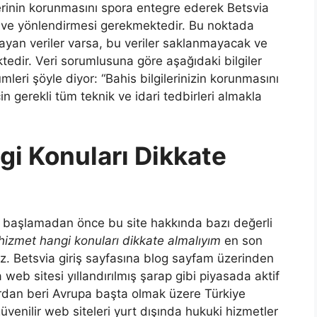
erinin korunmasını spora entegre ederek Betsvia
i ve yönlendirmesi gerekmektedir. Bu noktada
mayan veriler varsa, bu veriler saklanmayacak ve
tedir. Veri sorumlusuna göre aşağıdaki bilgiler
ümleri şöyle diyor: “Bahis bilgilerinizin korunmasını
 gerekli tüm teknik ve idari tedbirleri almakla
gi Konuları Dikkate
mıza başlamadan önce bu site hakkında bazı değerli
hizmet hangi konuları dikkate almalıyım
en son
iz. Betsvia giriş sayfasına blog sayfam üzerinden
a web sitesi yıllandırılmış şarap gibi piyasada aktif
lardan beri Avrupa başta olmak üzere Türkiye
üvenilir web siteleri yurt dışında hukuki hizmetler