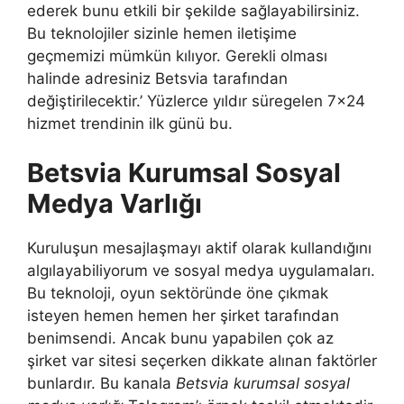
ederek bunu etkili bir şekilde sağlayabilirsiniz.
Bu teknolojiler sizinle hemen iletişime
geçmemizi mümkün kılıyor. Gerekli olması
halinde adresiniz Betsvia tarafından
değiştirilecektir.’ Yüzlerce yıldır süregelen 7×24
hizmet trendinin ilk günü bu.
Betsvia Kurumsal Sosyal
Medya Varlığı
Kuruluşun mesajlaşmayı aktif olarak kullandığını
algılayabiliyorum ve sosyal medya uygulamaları.
Bu teknoloji, oyun sektöründe öne çıkmak
isteyen hemen hemen her şirket tarafından
benimsendi. Ancak bunu yapabilen çok az
şirket var sitesi seçerken dikkate alınan faktörler
bunlardır. Bu kanala
Betsvia kurumsal sosyal