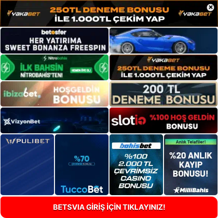
×
BETSVIA GİRİŞ İÇİN TIKLAYINIZ!