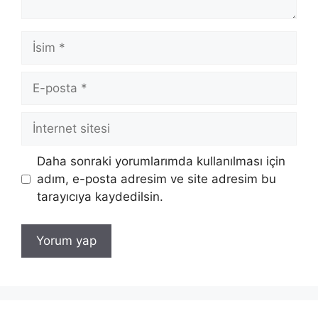
İsim
E-
posta
İnternet
sitesi
Daha sonraki yorumlarımda kullanılması için
adım, e-posta adresim ve site adresim bu
tarayıcıya kaydedilsin.