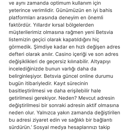
ve aynı zamanda optimum kullanım için
yeterince verimlidir. Günümüzün en iyi bahis
platformları arasında deneyim en önemli
faktördür. Yıllardır kırsal bölgelerden
müşterilerimiz olmasına rağmen yeni Betsvia
listemizin geçici olarak kapatıldığını hiç
görmedik. Şimdiye kadar en hızlı değişen adres
defteri olarak anılır. Casino içeriği ve son adres
değişiklikleri de geçersiz kılınabilir. Altyapıyı
incelediğinizde bunun varlığı daha da
belirginleşiyor. Betsvia güncel online durumu
bugün itibariyledir. Kayıt sürecinin
basitleştirilmesi ve daha erişilebilir hale
getirilmesi gerekiyor. Neden? Mevcut adresin
değiştirilmesi bir sonraki adresin aktif olmasına
neden olur. Yalnızca yakın zamanda değiştirilen
bu adresi ziyaret edin ve sağlıklı bir bağlantı
sürdürün.’ Sosyal medya hesaplarınızı takip