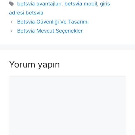
Etiketler
betsvia avantajları
,
betsvia mobil
,
giris
adresi betsvia
Betsvia Güvenliği Ve Tasarımı
Betsvia Mevcut Seçenekler
Yorum yapın
Yorum