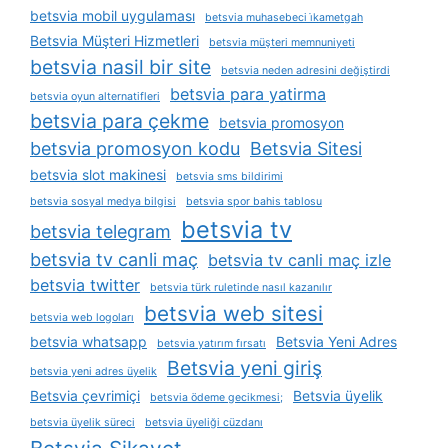
betsvia mobil uygulaması
betsvia muhasebeci i̇kametgah
Betsvia Müşteri Hizmetleri
betsvia müşteri memnuniyeti
betsvia nasil bir site
betsvia neden adresini değiştirdi
betsvia para yatirma
betsvia oyun alternatifleri
betsvia para çekme
betsvia promosyon
betsvia promosyon kodu
Betsvia Sitesi
betsvia slot makinesi
betsvia sms bildirimi
betsvia sosyal medya bilgisi
betsvia spor bahis tablosu
betsvia tv
betsvia telegram
betsvia tv canli maç
betsvia tv canli maç izle
betsvia twitter
betsvia türk ruletinde nasıl kazanılır
betsvia web sitesi
betsvia web logoları
betsvia whatsapp
Betsvia Yeni Adres
betsvia yatırım fırsatı
Betsvia yeni giriş
betsvia yeni adres üyelik
Betsvia çevrimiçi
Betsvia üyelik
betsvia ödeme gecikmesi;
betsvia üyelik süreci
betsvia üyeliği cüzdanı