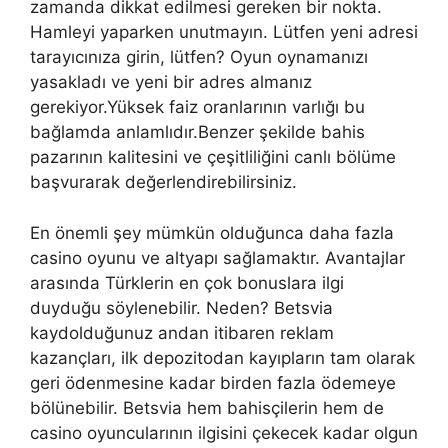
zamanda dikkat edilmesi gereken bir nokta.
Hamleyi yaparken unutmayın. Lütfen yeni adresi
tarayıcınıza girin, lütfen? Oyun oynamanızı
yasakladı ve yeni bir adres almanız
gerekiyor.Yüksek faiz oranlarının varlığı bu
bağlamda anlamlıdır.Benzer şekilde bahis
pazarının kalitesini ve çeşitliliğini canlı bölüme
başvurarak değerlendirebilirsiniz.
En önemli şey mümkün olduğunca daha fazla
casino oyunu ve altyapı sağlamaktır. Avantajlar
arasında Türklerin en çok bonuslara ilgi
duyduğu söylenebilir. Neden? Betsvia
kaydolduğunuz andan itibaren reklam
kazançları, ilk depozitodan kayıpların tam olarak
geri ödenmesine kadar birden fazla ödemeye
bölünebilir. Betsvia hem bahisçilerin hem de
casino oyuncularının ilgisini çekecek kadar olgun