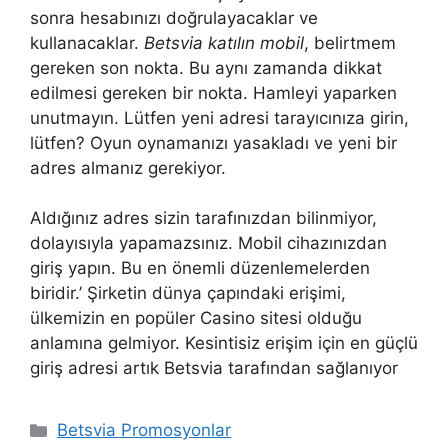
sonra hesabınızı doğrulayacaklar ve
kullanacaklar.
Betsvia katılın mobil
, belirtmem
gereken son nokta. Bu aynı zamanda dikkat
edilmesi gereken bir nokta. Hamleyi yaparken
unutmayın. Lütfen yeni adresi tarayıcınıza girin,
lütfen? Oyun oynamanızı yasakladı ve yeni bir
adres almanız gerekiyor.
Aldığınız adres sizin tarafınızdan bilinmiyor,
dolayısıyla yapamazsınız. Mobil cihazınızdan
giriş yapın. Bu en önemli düzenlemelerden
biridir.’ Şirketin dünya çapındaki erişimi,
ülkemizin en popüler Casino sitesi olduğu
anlamına gelmiyor. Kesintisiz erişim için en güçlü
giriş adresi artık Betsvia tarafından sağlanıyor
Kategoriler
Betsvia Promosyonlar