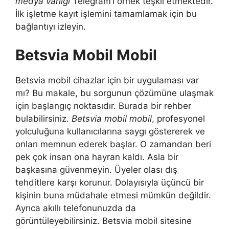
medya varlığı
Telegram’ı örnek teşkil etmektedir.
İlk işletme kayıt işlemini tamamlamak için bu
bağlantıyı izleyin.
Betsvia Mobil Mobil
Betsvia mobil cihazlar için bir uygulaması var
mı? Bu makale, bu sorgunun çözümüne ulaşmak
için başlangıç ​​noktasıdır. Burada bir rehber
bulabilirsiniz.
Betsvia mobil mobil
, profesyonel
yolculuğuna kullanıcılarına saygı göstererek ve
onları memnun ederek başlar. O zamandan beri
pek çok insan ona hayran kaldı. Asla bir
başkasına güvenmeyin. Üyeler olası dış
tehditlere karşı korunur. Dolayısıyla üçüncü bir
kişinin buna müdahale etmesi mümkün değildir.
Ayrıca akıllı telefonunuzda da
görüntüleyebilirsiniz. Betsvia mobil sitesine