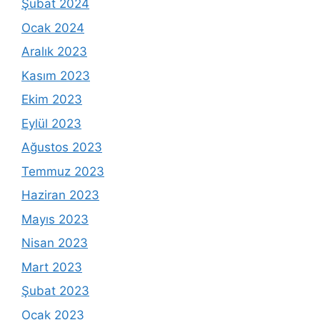
Şubat 2024
Ocak 2024
Aralık 2023
Kasım 2023
Ekim 2023
Eylül 2023
Ağustos 2023
Temmuz 2023
Haziran 2023
Mayıs 2023
Nisan 2023
Mart 2023
Şubat 2023
Ocak 2023