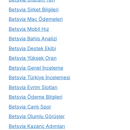
Betsvia Şirket Bilgileri
Betsvia Maç Ödemeleri
Betsvia Mobil Hız
Betsvia Bahis Analizi
Betsvia Destek Ekibi
Betsvia Yüksek Oran
Betsvia Genel İnceleme
Betsvia Türkiye İncelemesi
Betsvia Evrim Slotları
Betsvia Ödeme Bilgileri
Betsvia Canlı Spor
Betsvia Olumlu Görüşler
Betsvia Kazanç Adımları