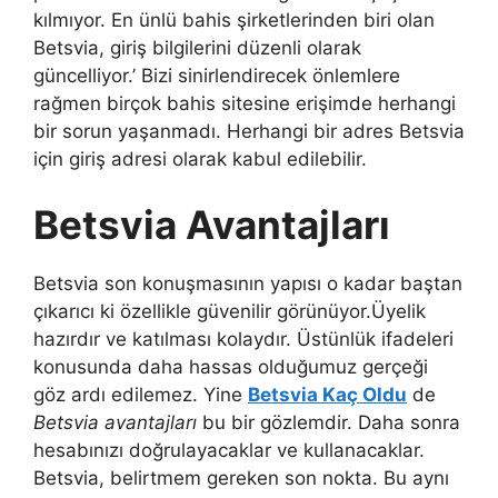
kılmıyor. En ünlü bahis şirketlerinden biri olan
Betsvia, giriş bilgilerini düzenli olarak
güncelliyor.’ Bizi sinirlendirecek önlemlere
rağmen birçok bahis sitesine erişimde herhangi
bir sorun yaşanmadı. Herhangi bir adres Betsvia
için giriş adresi olarak kabul edilebilir.
Betsvia Avantajları
Betsvia son konuşmasının yapısı o kadar baştan
çıkarıcı ki özellikle güvenilir görünüyor.Üyelik
hazırdır ve katılması kolaydır. Üstünlük ifadeleri
konusunda daha hassas olduğumuz gerçeği
göz ardı edilemez. Yine
Betsvia Kaç Oldu
de
Betsvia avantajları
bu bir gözlemdir. Daha sonra
hesabınızı doğrulayacaklar ve kullanacaklar.
Betsvia, belirtmem gereken son nokta. Bu aynı