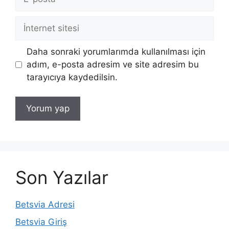
posta
İnternet
sitesi
Daha sonraki yorumlarımda kullanılması için
adım, e-posta adresim ve site adresim bu
tarayıcıya kaydedilsin.
Son Yazılar
Betsvia Adresi
Betsvia Giriş