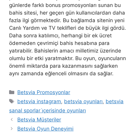
günlerde farklı bonus promosyonları sunan bu
bahis sitesi, her geçen gün kullanıcılardan daha
fazla ilgi görmektedir. Bu bağlamda sitenin yeni
Canlı Yardım ve TV teklifleri de büyük ilgi gördü.
Daha sonra katılımcı, herhangi bir ek ücret
ödemeden çevrimiçi bahis hesabına para
yatırabilir. Bahislerin amacı milletimiz üzerinde
olumlu bir etki yaratmaktır. Bu oyun, oyuncuların
önemli miktarda para kazanmasını sağlarken
aynı zamanda eğlenceli olmasını da sağlar.
Kategoriler
Betsvia Promosyonlar
Etiketler
betsvia instagram
,
betsvia oyunları
,
betsvia
sanal sporlar i̇çerisinde oyunları
Betsvia Müşteriler
Betsvia Oyun Deneyimi