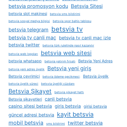
betsvia promosyon kodu
Betsvia Sitesi
betsvia slot makinesi
betsvia sms bildirimi
betsvia sosyal medya bilgisi
betsvia spor bahis tablosu
betsvia tv
betsvia telegram
betsvia tv canli maç
betsvia tv canli maç izle
betsvia twitter
betsvia türk ruletinde nasıl kazanılır
betsvia web sitesi
betsvia web logoları
betsvia whatsapp
Betsvia Yeni Adres
betsvia yatırım fırsatı
Betsvia yeni giriş
betsvia yeni adres üyelik
Betsvia çevrimiçi
Betsvia üyelik
betsvia ödeme gecikmesi;
betsvia üyelik süreci
betsvia üyeliği cüzdanı
Betsvia Şikayet
betsvia şikayet hattı
canli betsvia
Betsvia şikayetleri
casino sitesi betsvia
giris betsvia
girisi betsvia
kayit betsvia
güncel adresi betsvia
mobil betsvia
twitter betsvia
sms bildirimi