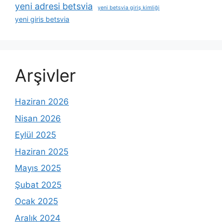
yeni adresi betsvia
yeni betsvia giriş kimliği
yeni giris betsvia
Arşivler
Haziran 2026
Nisan 2026
Eylül 2025
Haziran 2025
Mayıs 2025
Şubat 2025
Ocak 2025
Aralık 2024