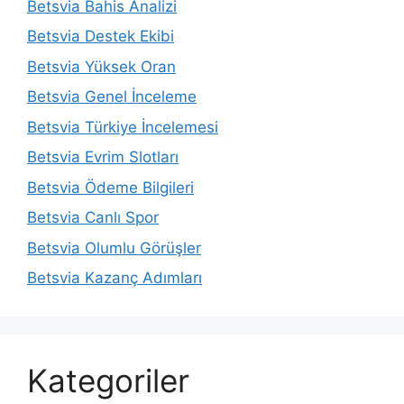
Betsvia Bahis Analizi
Betsvia Destek Ekibi
Betsvia Yüksek Oran
Betsvia Genel İnceleme
Betsvia Türkiye İncelemesi
Betsvia Evrim Slotları
Betsvia Ödeme Bilgileri
Betsvia Canlı Spor
Betsvia Olumlu Görüşler
Betsvia Kazanç Adımları
Kategoriler