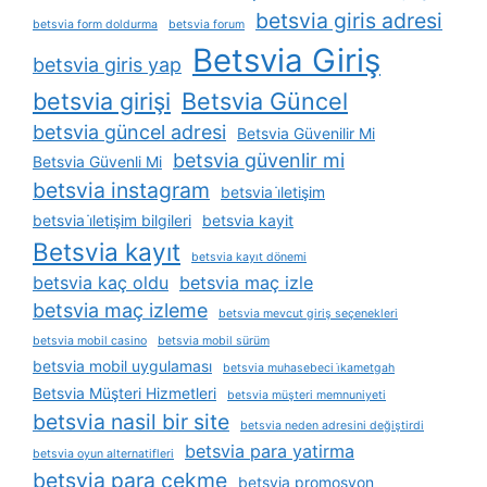
betsvia giris adresi
betsvia form doldurma
betsvia forum
Betsvia Giriş
betsvia giris yap
betsvia girişi
Betsvia Güncel
betsvia güncel adresi
Betsvia Güvenilir Mi
betsvia güvenlir mi
Betsvia Güvenli Mi
betsvia instagram
betsvia i̇letişim
betsvia i̇letişim bilgileri
betsvia kayit
Betsvia kayıt
betsvia kayıt dönemi
betsvia kaç oldu
betsvia maç izle
betsvia maç izleme
betsvia mevcut giriş seçenekleri
betsvia mobil casino
betsvia mobil sürüm
betsvia mobil uygulaması
betsvia muhasebeci i̇kametgah
Betsvia Müşteri Hizmetleri
betsvia müşteri memnuniyeti
betsvia nasil bir site
betsvia neden adresini değiştirdi
betsvia para yatirma
betsvia oyun alternatifleri
betsvia para çekme
betsvia promosyon