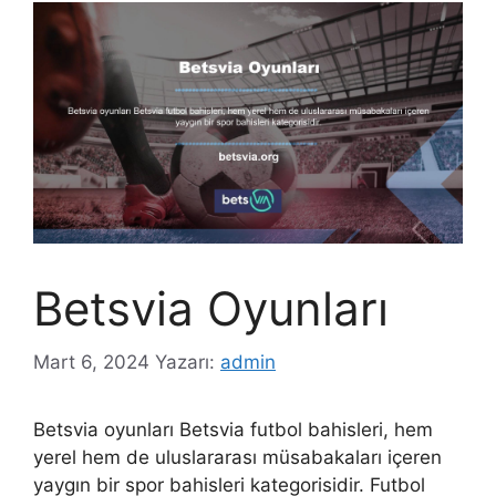
Betsvia Oyunları
Mart 6, 2024
Yazarı:
admin
Betsvia oyunları Betsvia futbol bahisleri, hem
yerel hem de uluslararası müsabakaları içeren
yaygın bir spor bahisleri kategorisidir. Futbol