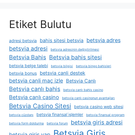
Etiket Bulutu
betsvia adres
bahis sitesi betsvia
adresi betsvia
betsvia adresi
betsvia adresinin değiştirilmesi
Betsvia Bahis
Betsvia bahis sitesi
betsvia belge talebi
betsvia bilgisi
betsvia bingo bahisleri
betsvia canli destek
betsvia bonus
betsvia canli maç izle
Betsvia Canlı
Betsvia canlı bahis
betsvia canlı bahis casino
Betsvia canlı casino
betsvia canlı casinonun avantajları
Betsvia Casino Sitesi
betsvia casino web sitesi
betsvia finansal i̇şlemler
betsvia cüzdanı
betsvia finansal program
betsvia giris adresi
betsvia form doldurma
betsvia forum
Betsvia Giriş
betsvia giris yap