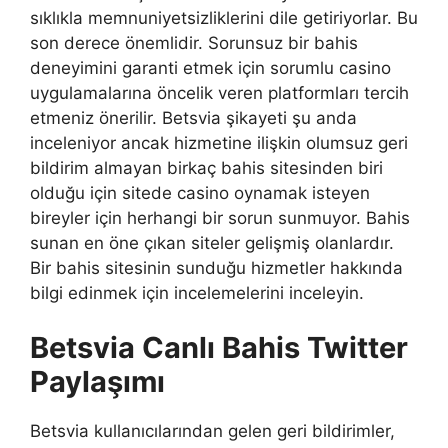
sıklıkla memnuniyetsizliklerini dile getiriyorlar. Bu
son derece önemlidir. Sorunsuz bir bahis
deneyimini garanti etmek için sorumlu casino
uygulamalarına öncelik veren platformları tercih
etmeniz önerilir. Betsvia şikayeti şu anda
inceleniyor ancak hizmetine ilişkin olumsuz geri
bildirim almayan birkaç bahis sitesinden biri
olduğu için sitede casino oynamak isteyen
bireyler için herhangi bir sorun sunmuyor. Bahis
sunan en öne çıkan siteler gelişmiş olanlardır.
Bir bahis sitesinin sunduğu hizmetler hakkında
bilgi edinmek için incelemelerini inceleyin.
Betsvia Canlı Bahis Twitter
Paylaşımı
Betsvia kullanıcılarından gelen geri bildirimler,