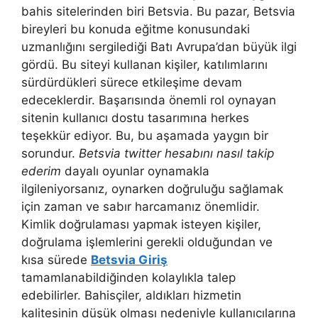
bahis sitelerinden biri Betsvia. Bu pazar, Betsvia
bireyleri bu konuda eğitme konusundaki
uzmanlığını sergilediği Batı Avrupa’dan büyük ilgi
gördü. Bu siteyi kullanan kişiler, katılımlarını
sürdürdükleri sürece etkileşime devam
edeceklerdir. Başarısında önemli rol oynayan
sitenin kullanıcı dostu tasarımına herkes
teşekkür ediyor. Bu, bu aşamada yaygın bir
sorundur.
Betsvia twitter hesabını nasıl takip
ederim
dayalı oyunlar oynamakla
ilgileniyorsanız, oynarken doğruluğu sağlamak
için zaman ve sabır harcamanız önemlidir.
Kimlik doğrulaması yapmak isteyen kişiler,
doğrulama işlemlerini gerekli olduğundan ve
kısa sürede
Betsvia Giriş
tamamlanabildiğinden kolaylıkla talep
edebilirler. Bahisçiler, aldıkları hizmetin
kalitesinin düşük olması nedeniyle kullanıcılarına