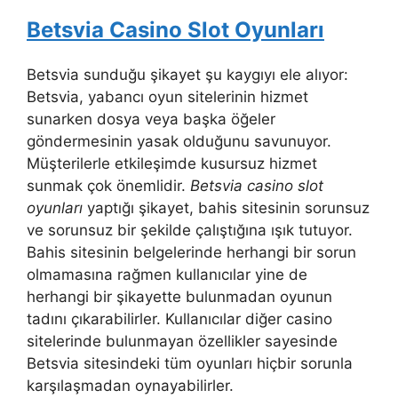
Betsvia Casino Slot Oyunları
Betsvia sunduğu şikayet şu kaygıyı ele alıyor:
Betsvia, yabancı oyun sitelerinin hizmet
sunarken dosya veya başka öğeler
göndermesinin yasak olduğunu savunuyor.
Müşterilerle etkileşimde kusursuz hizmet
sunmak çok önemlidir.
Betsvia casino slot
oyunları
yaptığı şikayet, bahis sitesinin sorunsuz
ve sorunsuz bir şekilde çalıştığına ışık tutuyor.
Bahis sitesinin belgelerinde herhangi bir sorun
olmamasına rağmen kullanıcılar yine de
herhangi bir şikayette bulunmadan oyunun
tadını çıkarabilirler. Kullanıcılar diğer casino
sitelerinde bulunmayan özellikler sayesinde
Betsvia sitesindeki tüm oyunları hiçbir sorunla
karşılaşmadan oynayabilirler.