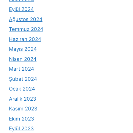
Eylül 2024
Ağustos 2024
Temmuz 2024
Haziran 2024
Mayıs 2024
Nisan 2024
Mart 2024
Şubat 2024
Ocak 2024
Aralık 2023
Kasım 2023
Ekim 2023
Eylül 2023