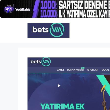
İçeriğe
atla