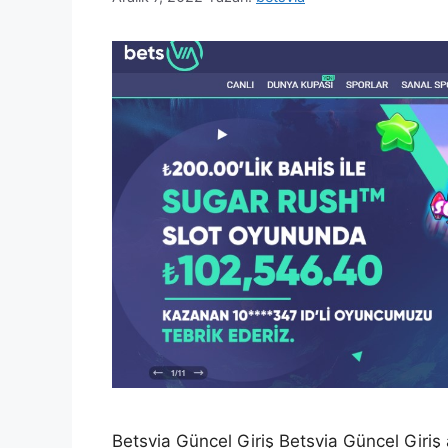
Betsvia Güncel Giriş Betsvia Güncel Giriş a