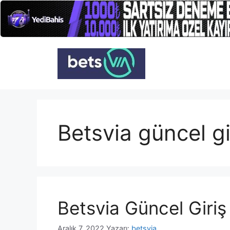
İçeriğe
atla
Betsvia güncel gi
Betsvia Güncel Giriş
Aralık 7, 2022
Yazarı:
betsvia