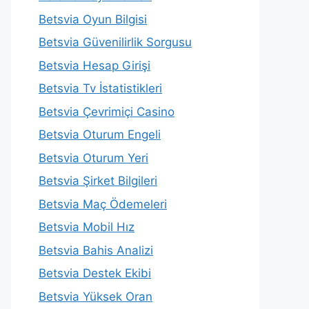
Betsvia Oyun Bilgisi
Betsvia Güvenilirlik Sorgusu
Betsvia Hesap Girişi
Betsvia Tv İstatistikleri
Betsvia Çevrimiçi Casino
Betsvia Oturum Engeli
Betsvia Oturum Yeri
Betsvia Şirket Bilgileri
Betsvia Maç Ödemeleri
Betsvia Mobil Hız
Betsvia Bahis Analizi
Betsvia Destek Ekibi
Betsvia Yüksek Oran