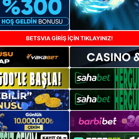
BETSVIA GİRİŞ İÇİN TIKLAYINIZ!