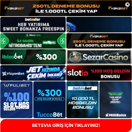
×
BETSVIA GİRİŞ İÇİN TIKLAYINIZ!