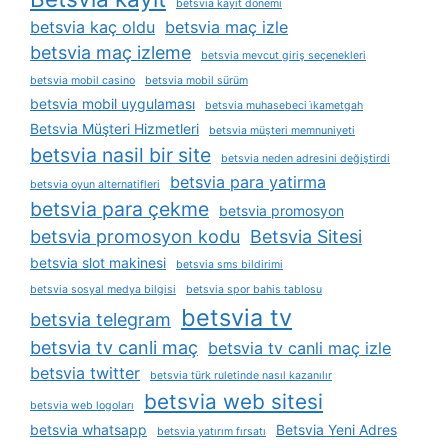
betsvia kayıt dönemi
betsvia kaç oldu
betsvia maç izle
betsvia maç izleme
betsvia mevcut giriş seçenekleri
betsvia mobil casino
betsvia mobil sürüm
betsvia mobil uygulaması
betsvia muhasebeci i̇kametgah
Betsvia Müşteri Hizmetleri
betsvia müşteri memnuniyeti
betsvia nasil bir site
betsvia neden adresini değiştirdi
betsvia para yatirma
betsvia oyun alternatifleri
betsvia para çekme
betsvia promosyon
betsvia promosyon kodu
Betsvia Sitesi
betsvia slot makinesi
betsvia sms bildirimi
betsvia sosyal medya bilgisi
betsvia spor bahis tablosu
betsvia tv
betsvia telegram
betsvia tv canli maç
betsvia tv canli maç izle
betsvia twitter
betsvia türk ruletinde nasıl kazanılır
betsvia web sitesi
betsvia web logoları
betsvia whatsapp
Betsvia Yeni Adres
betsvia yatırım fırsatı