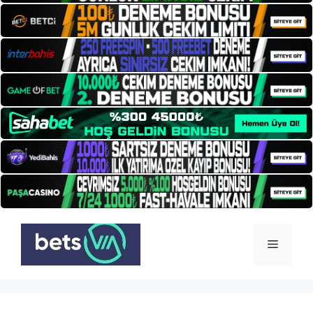
İçeriğe
atla
Menü