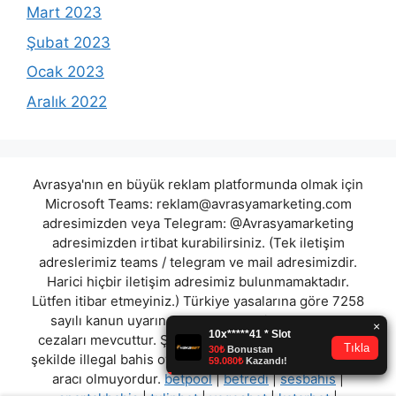
Mart 2023
Şubat 2023
Ocak 2023
Aralık 2022
Avrasya'nın en büyük reklam platformunda olmak için
Microsoft Teams:
reklam@avrasyamarketing.com
adresimizden veya Telegram: @Avrasyamarketing
adresimizden irtibat kurabilirsiniz. (Tek iletişim
adreslerimiz teams / telegram ve mail adresimizdir.
Harici hiçbir iletişim adresimiz bulunmamaktadır.
Lütfen itibar etmeyiniz.) Türkiye yasalarına göre 7258
sayılı kanun uyarınca yasa dışı bahis oynamanın
cezaları mevcuttur. Şu an bulunduğunuz site hiç bir
şekilde illegal bahis oyunları oynatmıyor ve oynamaya
aracı olmuyordur.
betpool
|
betredi
|
sesbahis
|