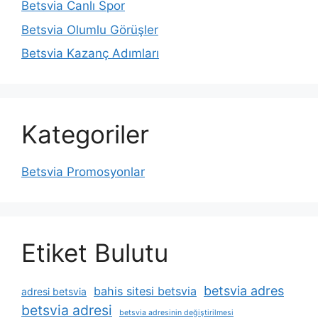
Betsvia Canlı Spor
Betsvia Olumlu Görüşler
Betsvia Kazanç Adımları
Kategoriler
Betsvia Promosyonlar
Etiket Bulutu
betsvia adres
bahis sitesi betsvia
adresi betsvia
betsvia adresi
betsvia adresinin değiştirilmesi