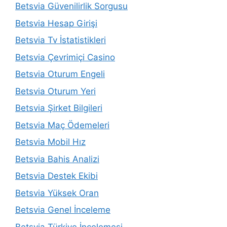
Betsvia Güvenilirlik Sorgusu
Betsvia Hesap Girişi
Betsvia Tv İstatistikleri
Betsvia Çevrimiçi Casino
Betsvia Oturum Engeli
Betsvia Oturum Yeri
Betsvia Şirket Bilgileri
Betsvia Maç Ödemeleri
Betsvia Mobil Hız
Betsvia Bahis Analizi
Betsvia Destek Ekibi
Betsvia Yüksek Oran
Betsvia Genel İnceleme
Betsvia Türkiye İncelemesi