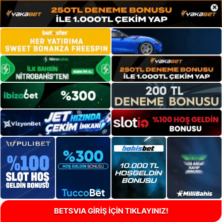
×
BETSVIA GİRİŞ İÇİN TIKLAYINIZ!