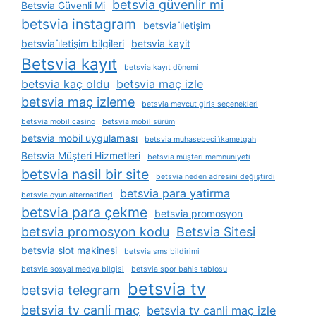
betsvia güvenlir mi
Betsvia Güvenli Mi
betsvia instagram
betsvia i̇letişim
betsvia i̇letişim bilgileri
betsvia kayit
Betsvia kayıt
betsvia kayıt dönemi
betsvia kaç oldu
betsvia maç izle
betsvia maç izleme
betsvia mevcut giriş seçenekleri
betsvia mobil casino
betsvia mobil sürüm
betsvia mobil uygulaması
betsvia muhasebeci i̇kametgah
Betsvia Müşteri Hizmetleri
betsvia müşteri memnuniyeti
betsvia nasil bir site
betsvia neden adresini değiştirdi
betsvia para yatirma
betsvia oyun alternatifleri
betsvia para çekme
betsvia promosyon
betsvia promosyon kodu
Betsvia Sitesi
betsvia slot makinesi
betsvia sms bildirimi
betsvia sosyal medya bilgisi
betsvia spor bahis tablosu
betsvia tv
betsvia telegram
betsvia tv canli maç
betsvia tv canli maç izle