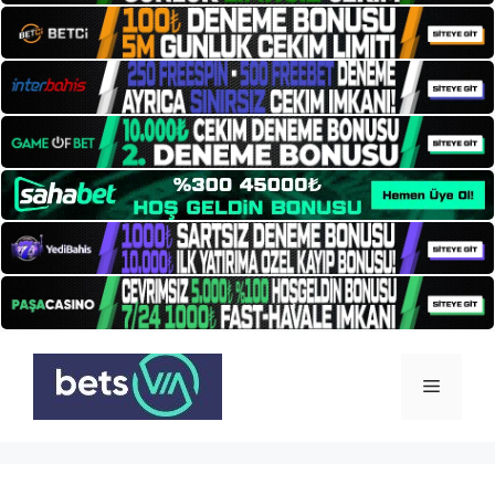
İçeriğe
atla
Menü