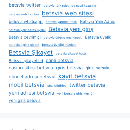
betsvia twitter
betsvia türk ruletinde nasıl kazanılır
betsvia web sitesi
betsvia web logoları
betsvia whatsapp
Betsvia Yeni Adres
betsvia yatırım fırsatı
Betsvia yeni giriş
betsvia yeni adres üyelik
Betsvia çevrimiçi
Betsvia üyelik
betsvia ödeme gecikmesi;
betsvia üyelik süreci
betsvia üyeliği cüzdanı
Betsvia Şikayet
betsvia şikayet hattı
canli betsvia
Betsvia şikayetleri
casino sitesi betsvia
giris betsvia
girisi betsvia
kayit betsvia
güncel adresi betsvia
mobil betsvia
twitter betsvia
sms bildirimi
yeni adresi betsvia
yeni betsvia giriş kimliği
yeni giris betsvia