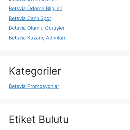
Betsvia Ödeme Bilgileri
Betsvia Canlı Spor
Betsvia Olumlu Görüşler
Betsvia Kazanç Adımları
Kategoriler
Betsvia Promosyonlar
Etiket Bulutu