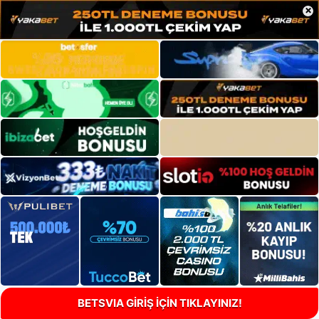
×
BETSVIA GİRİŞ İÇİN TIKLAYINIZ!