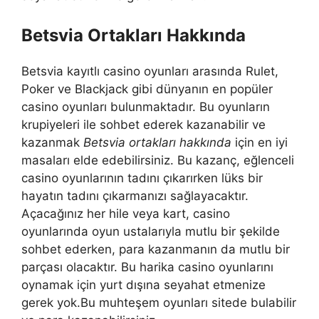
Betsvia Ortakları Hakkında
Betsvia kayıtlı casino oyunları arasında Rulet,
Poker ve Blackjack gibi dünyanın en popüler
casino oyunları bulunmaktadır. Bu oyunların
krupiyeleri ile sohbet ederek kazanabilir ve
kazanmak
Betsvia ortakları hakkında
için en iyi
masaları elde edebilirsiniz. Bu kazanç, eğlenceli
casino oyunlarının tadını çıkarırken lüks bir
hayatın tadını çıkarmanızı sağlayacaktır.
Açacağınız her hile veya kart, casino
oyunlarında oyun ustalarıyla mutlu bir şekilde
sohbet ederken, para kazanmanın da mutlu bir
parçası olacaktır. Bu harika casino oyunlarını
oynamak için yurt dışına seyahat etmenize
gerek yok.Bu muhteşem oyunları sitede bulabilir